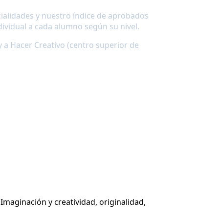
cialidades y nuestro índice de aprobados
ividual a cada alumno según su nivel.
y a Hacer Creativo (centro superior de
entos y lo lleva a identificar dificultades,
 necesario además de comunicar los
5)
 Imaginación y creatividad, originalidad,