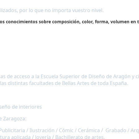
zados, por lo que no importa vuestro nivel.
lios conocimientos sobre composición, color, forma, volumen en t
s de acceso a la Escuela Superior de Diseño de Aragón y ci
as distintas facultades de Bellas Artes de toda España.
seño de interiores
de Zaragoza:
 Publicitaria / Ilustración / Cómic / Cerámica / Grabado / Ar
ura aplicada / Joyería / Bachillerato de artes.