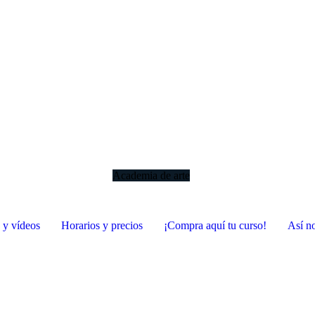
Academia de arte
s y vídeos
Horarios y precios
¡Compra aquí tu curso!
Así n