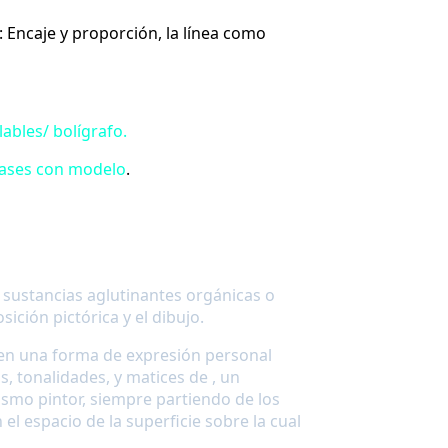
: E
ncaje y proporción, la línea como
lables/ bolígrafo.
ases con modelo
.
s sustancias aglutinantes orgánicas o
ición pictórica y el dibujo.
do en una forma de expresión personal
, tonalidades, y matices de , un
ismo pintor, siempre partiendo de los
 el espacio de la superficie sobre la cual