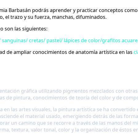
demia Barbasán podrás aprender y practicar conceptos como
, el trazo y su fuerza, manchas, difuminados.
o son las siguientes:
 sanguinas/ cretas/ pastel/ lápices de color/grafitos acuare
ad de ampliar conocimientos de anatomía artística en las
cl
resentación gráfica utilizando pigmentos mezclados con otra
cas de pintura, conocimientos de teoría del color y de compos
 en las artes visuales, la pintura artística se ha converti
asciende el material usado, emergiendo detrás de las formas
lorar un camino que se recorre a través de las manos del m
rma, textura, valor tonal, color y la organización de éstos en