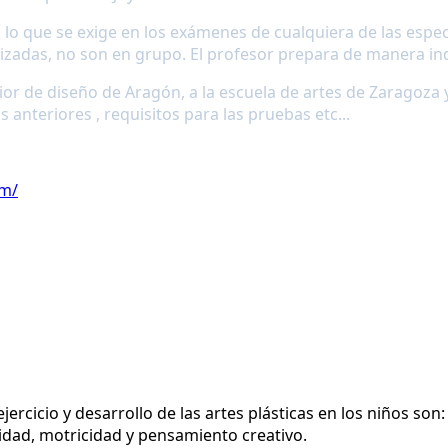
 lo que se exige en los exámenes de cualquiera de las espe
izadas, no son en grupo.
El profesor prepara de manera ind
rior de diseño de Aragón, a la escuela de artes de Zaragoza 
anteriores , requisitos para las pruebas etc...
om/
 sensible a los problemas, deficiencias, grietas o lagunas en los conocimi
r hipótesis, a probar y comprobar estas hipótesis, a modificarlas si es
ance (196
jercicio y desarrollo de las artes plásticas en los niños son:
sidad, motricidad y pensamiento creativo.