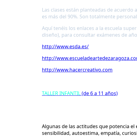
Las clases están planteadas de acuerdo a
es más del 90%. Son totalmente
personal
Aquí tenéis los enlaces a la escuela supe
diseño), para consultar exámenes de años 
http://www.esda.es/
http://www.escueladeartedezaragoza.c
http://www.hacercreativo.com
TALLER INFANTIL
(de 6 a 11 años)
"La creatividad es un proceso que vuelve a alguien
buscar soluciones, hacer especulaciones o formula
resultados"
Torr
Algunas de las actitudes que potencia el e
sensibilidad, autoestima, empatía, curio