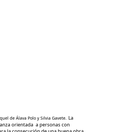
La
uel de Álava Polo y Silvia Gavete.
ñanza orientada a personas con
para la consecución de una buena obra