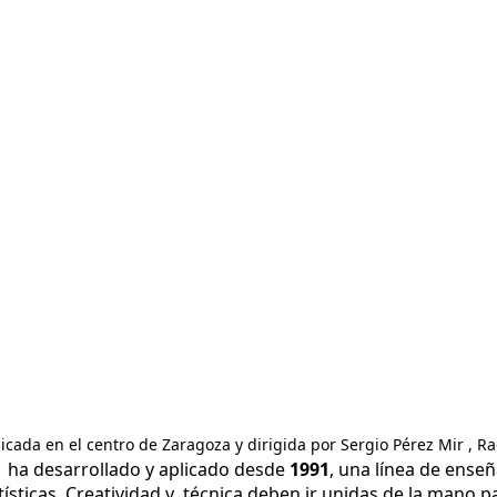
ada en el centro de Zaragoza y dirigida por Sergio Pérez Mir , Raq
 ha desarrollado y aplicado desde
1991
, una línea de ense
ísticas. C
reatividad y técnica deben ir unidas de la mano 