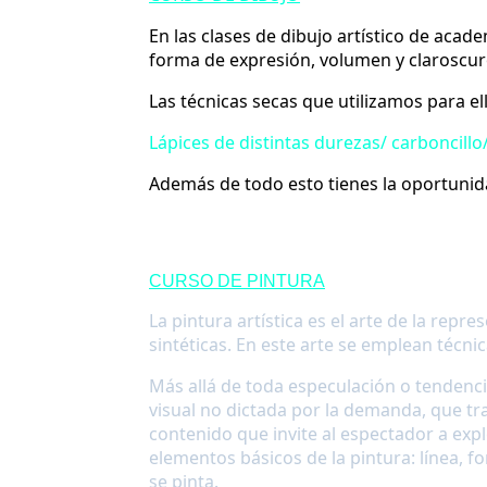
En las clases de dibujo artístico de aca
forma de expresión, volumen y claroscuro
Las técnicas secas que utilizamos para ell
Lápices de distintas durezas/ carboncillo/
Además de todo esto tienes la oportunid
CURSO DE PINTURA
La pintura artística es el arte de la rep
sintéticas. En este arte se emplean técni
Más allá de toda especulación o tendencia
visual no dictada por la demanda, que tr
contenido que invite al espectador a exp
elementos básicos de la pintura: línea, fo
se pinta.