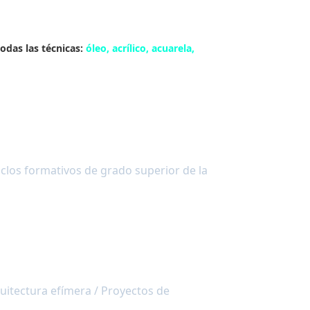
odas las técnicas:
óleo, acrílico, acuarela,
clos formativos de grado superior de la
quitectura efímera / Proyectos de