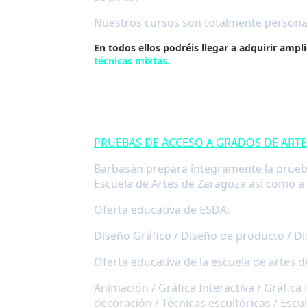
Nuestros cursos son totalmente personali
En todos ellos podréis llegar a adquirir amp
técnicas mixtas.
PRUEBAS DE ACCESO A GRADOS DE ARTE
Barbasán prepara íntegramente la prueba
Escuela de Artes de Zaragoza así como a l
Oferta educativa de ESDA:
Diseño Gráfico / Diseño de producto / Di
Oferta educativa de la escuela de artes 
Animación / Gráfica Interactiva / Gráfica
decoración / Técnicas escultóricas / Escult